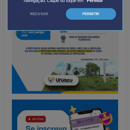
navegação. Clique ou toque em
"Permitir"
RECUSAR
PERMITIR