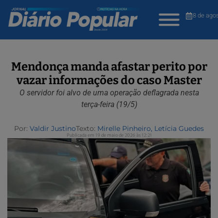
8 de ago
Mendonça manda afastar perito por
vazar informações do caso Master
O servidor foi alvo de uma operação deflagrada nesta
terça-feira (19/5)
Por:
Valdir Justino
Texto:
Mirelle Pinheiro, Letícia Guedes
Publicada em 19 de maio de 2026 às 12:21