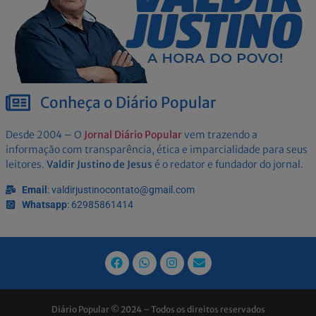
Conheça o Diário Popular
Desde 2004 – O
Jornal Diário Popular
vem trazendo a
informação com transparência, ética e imparcialidade para seus
leitores.
Valdir Justino de Jesus
é o redator e fundador do jornal.
Email
: valdirjustinocontato@gmail.com
Whatsapp
: 62985861414
Diário Popular © 2024 – Todos os direitos reservados